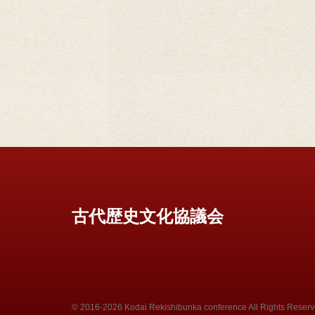
古代歴史文化協議会
© 2016-2026 Kodai Rekishibunka conference All Rights Reserv