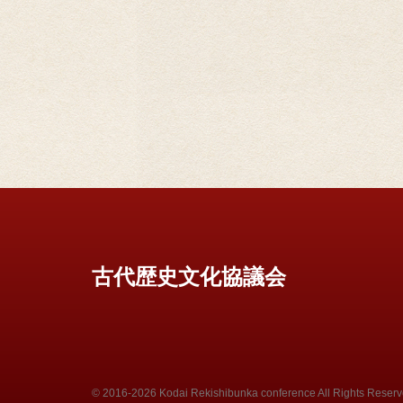
古代歴史文化協議会
© 2016-2026 Kodai Rekishibunka conference All Rights Reserv